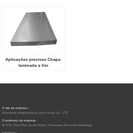
Aplicações precisas Chapa 
laminada a frio
O site da empresa：
Shandong Xinghuasheng Steel Group Co., LTD
O endereço da empresa：
Nº 578, Third Row, South District, Production Ma terials Wholesale
telemóvel：