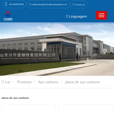
xinghuasheng@sdxinghuashengsteel.com
+86 15628762202
Conecte-se
Linguagem
Lar
Produtos
Aço carbono
placa de aço carbono
placa de aço carbono